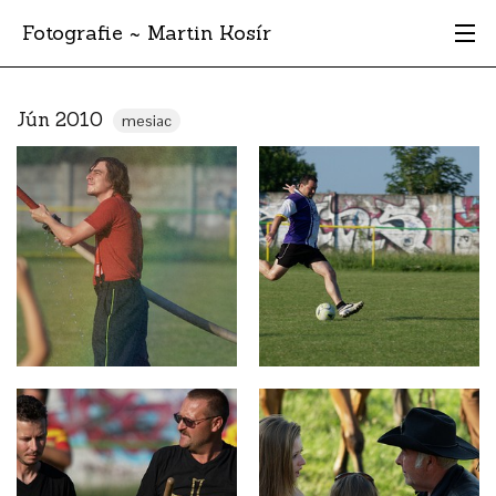
Fotografie ~ Martin Kosír
Moje obľúbené
Jún 2010
mesiac
Albumy
Miesta
Archív
Vyhľadávanie