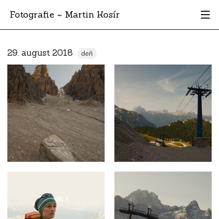
Fotografie ~ Martin Kosír
Moje obľúbené
29. august 2018
deň
Albumy
Miesta
Archív
Vyhľadávanie