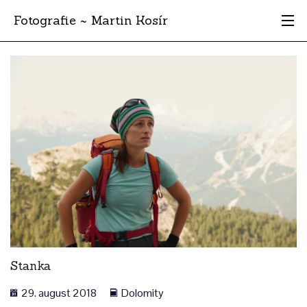
Fotografie ~ Martin Kosír
Moje obľúbené
Albumy
Miesta
Archív
Vyhľadávanie
Stanka
29. august 2018
Dolomity