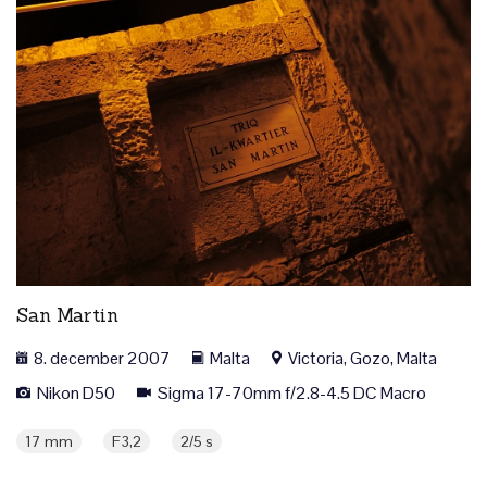
San Martin
8. december 2007
Malta
Victoria, Gozo, Malta
Nikon D50
Sigma 17-70mm f/2.8-4.5 DC Macro
17 mm
F3,2
2/5 s