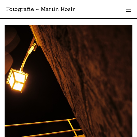
Fotografie ~ Martin Kosír
Moje obľúbené
Albumy
Miesta
Archív
Vyhľadávanie