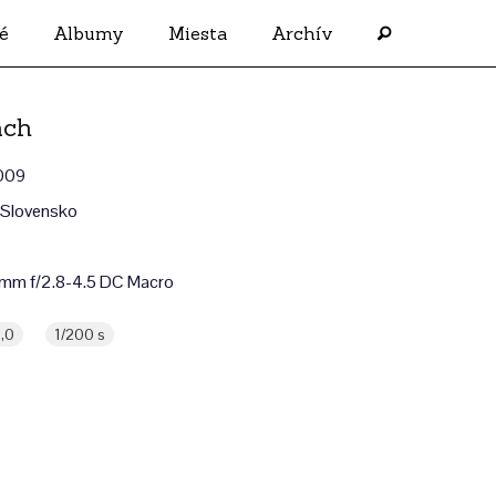
é
Albumy
Miesta
Archív
ách
2009
 Slovensko
mm f/2.8-4.5 DC Macro
1,0
1/200 s