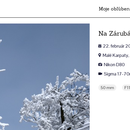
Moje obľúben
Na Zárub
22. február 
Malé Karpaty,
Nikon D80
Sigma 17-70
50 mm
F1