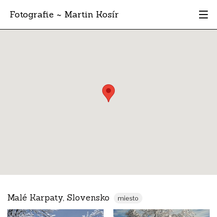
Fotografie ~ Martin Kosír
Moje obľúbené
Albumy
Miesta
Archív
Vyhľadávanie
Malé Karpaty, Slovensko
miesto