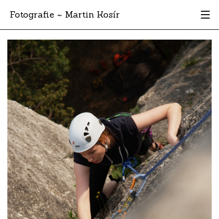
Fotografie ~ Martin Kosír
Moje obľúbené
Albumy
Miesta
Archív
Vyhľadávanie