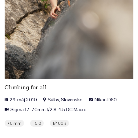
Climbing for all
29. máj 2010
Súľov, Slovensko
Nikon D80
Sigma 17-70mm f/2.8-4.5 DC Macro
70 mm
F5,0
1/400 s