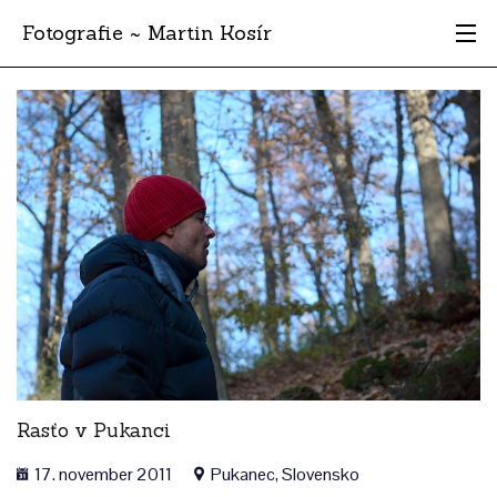
Fotografie ~ Martin Kosír
Moje obľúbené
Albumy
Miesta
Archív
Vyhľadávanie
Rasťo v Pukanci
17. november 2011
Pukanec, Slovensko