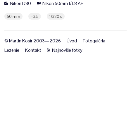
Nikon D80
Nikon 50mm f/1.8 AF
50 mm
F3,5
1/320 s
© Martin Kosír 2003—2026
Úvod
Fotogaléria
Lezenie
Kontakt
Najnovšie fotky