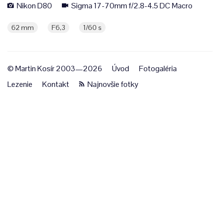
Nikon D80
Sigma 17-70mm f/2.8-4.5 DC Macro
62 mm
F6,3
1/60 s
© Martin Kosír 2003—2026
Úvod
Fotogaléria
Lezenie
Kontakt
Najnovšie fotky