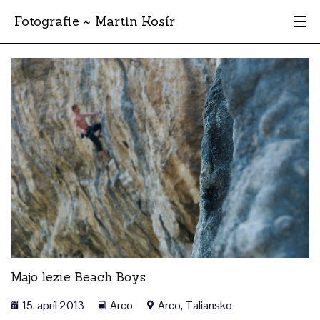
Fotografie ~ Martin Kosír
Moje obľúbené
Albumy
Miesta
Archív
Vyhľadávanie
Majo lezie Beach Boys
15. apríl 2013
Arco
Arco, Taliansko