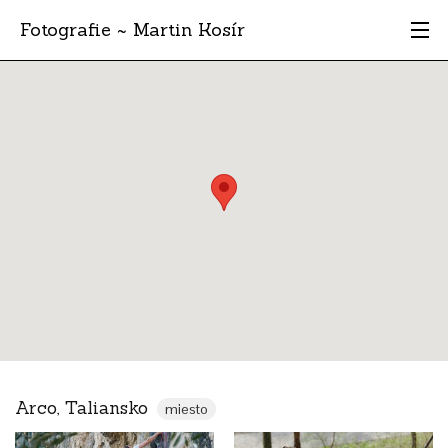
Fotografie ~ Martin Kosír
Moje obľúbené
Albumy
Miesta
Archív
Vyhľadávanie
Arco, Taliansko
miesto