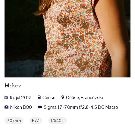
Mrkev
15. júl 2013
Céüse
Céüse, Francúzsko
Nikon D80
Sigma 17-70mm f/2.8-4.5 DC Macro
70 mm
F7,1
1/640 s