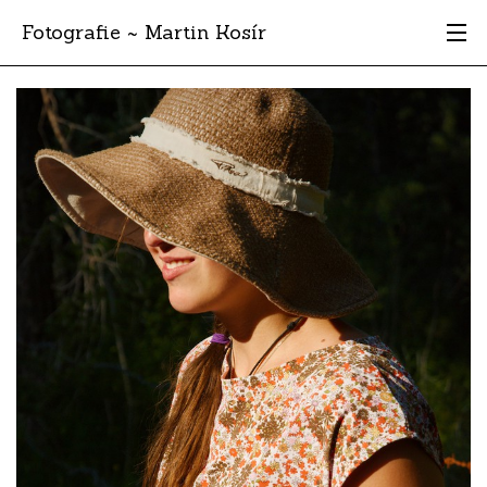
Fotografie ~ Martin Kosír
Moje obľúbené
Albumy
Miesta
Archív
Vyhľadávanie