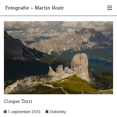
Fotografie ~ Martin Kosír
Moje obľúbené
Albumy
Miesta
Archív
Vyhľadávanie
Cinque Torri
1. september 2013
Dolomity