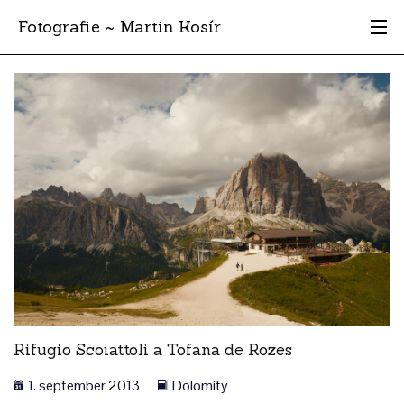
Fotografie ~ Martin Kosír
Moje obľúbené
Albumy
Miesta
Archív
Vyhľadávanie
Rifugio Scoiattoli a Tofana de Rozes
1. september 2013
Dolomity