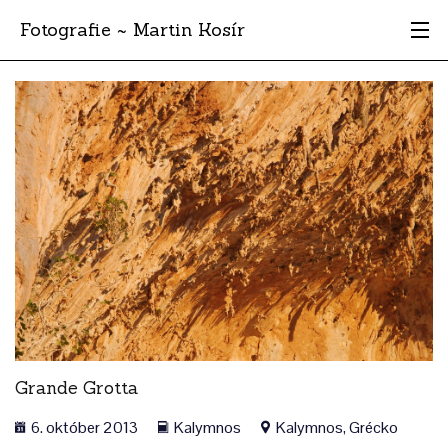
Fotografie ~ Martin Kosír
Moje obľúbené
Albumy
Miesta
Archív
Vyhľadávanie
Grande Grotta
6. október 2013
Kalymnos
Kalymnos, Grécko