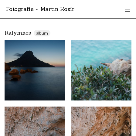
Fotografie ~ Martin Kosír
Moje obľúbené
Kalymnos
album
Albumy
Miesta
Archív
Vyhľadávanie