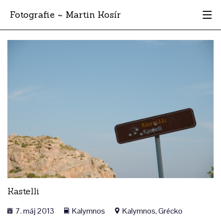
Fotografie ~ Martin Kosír
Moje obľúbené
Albumy
Miesta
Archív
Vyhľadávanie
Kastelli
7. máj 2013
Kalymnos
Kalymnos, Grécko