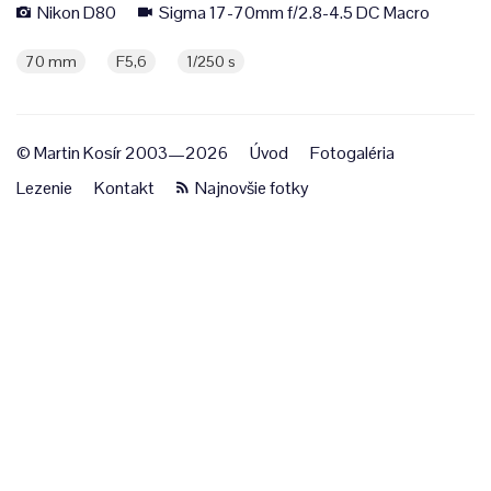
Nikon D80
Sigma 17-70mm f/2.8-4.5 DC Macro
70 mm
F5,6
1/250 s
© Martin Kosír 2003—2026
Úvod
Fotogaléria
Lezenie
Kontakt
Najnovšie fotky