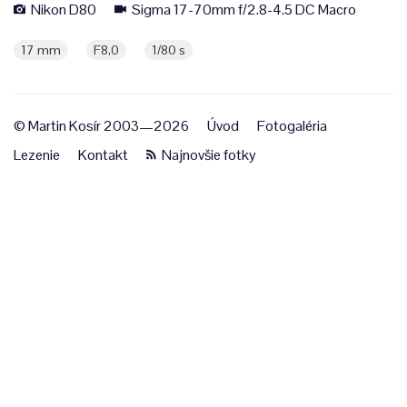
Nikon D80
Sigma 17-70mm f/2.8-4.5 DC Macro
17 mm
F8,0
1/80 s
© Martin Kosír 2003—2026
Úvod
Fotogaléria
Lezenie
Kontakt
Najnovšie fotky