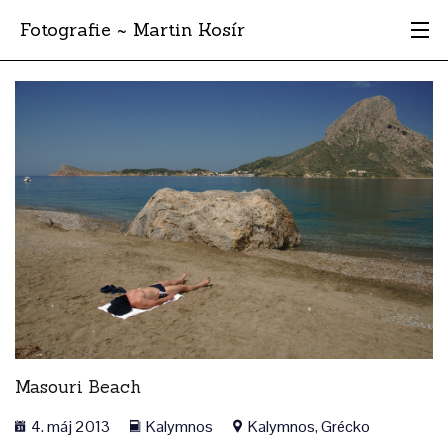
Fotografie ~ Martin Kosír
Moje obľúbené
Albumy
Miesta
Archív
Vyhľadávanie
Masouri Beach
4. máj 2013
Kalymnos
Kalymnos, Grécko