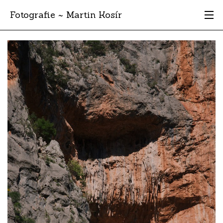
Fotografie ~ Martin Kosír
Moje obľúbené
Albumy
Miesta
Archív
Vyhľadávanie