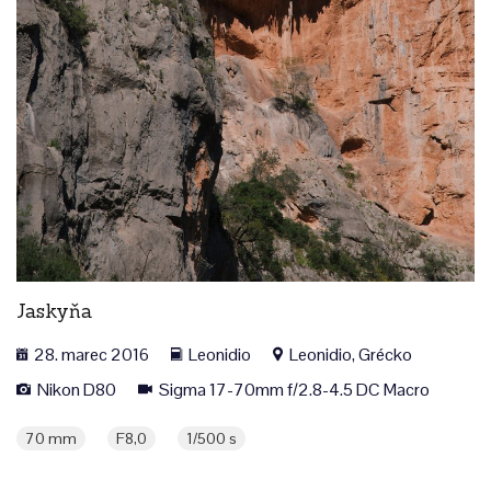
Jaskyňa
28. marec 2016
Leonidio
Leonidio, Grécko
Nikon D80
Sigma 17-70mm f/2.8-4.5 DC Macro
70 mm
F8,0
1/500 s