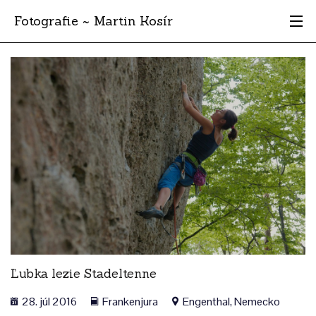
Fotografie ~ Martin Kosír
Moje obľúbené
Albumy
Miesta
Archív
Vyhľadávanie
Ľubka lezie Stadeltenne
28. júl 2016
Frankenjura
Engenthal, Nemecko