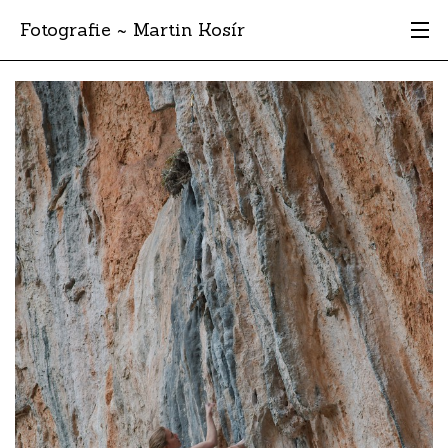
Fotografie ~ Martin Kosír
Moje obľúbené
Albumy
Miesta
Archív
Vyhľadávanie