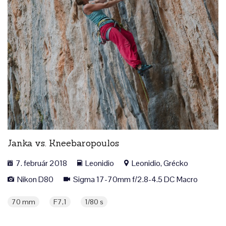
Janka vs. Kneebaropoulos
7. február 2018
Leonidio
Leonidio, Grécko
Nikon D80
Sigma 17-70mm f/2.8-4.5 DC Macro
70 mm
F7,1
1/80 s