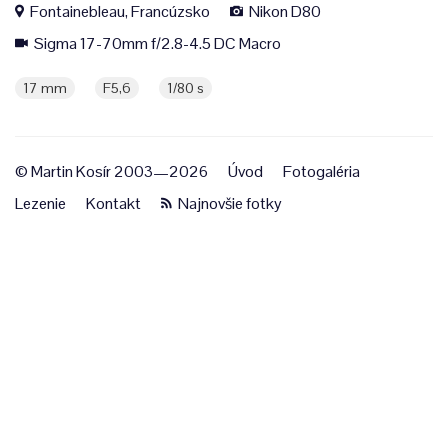
Fontainebleau, Francúzsko
Nikon D80
Sigma 17-70mm f/2.8-4.5 DC Macro
17 mm
F5,6
1/80 s
© Martin Kosír 2003—2026
Úvod
Fotogaléria
Lezenie
Kontakt
Najnovšie fotky