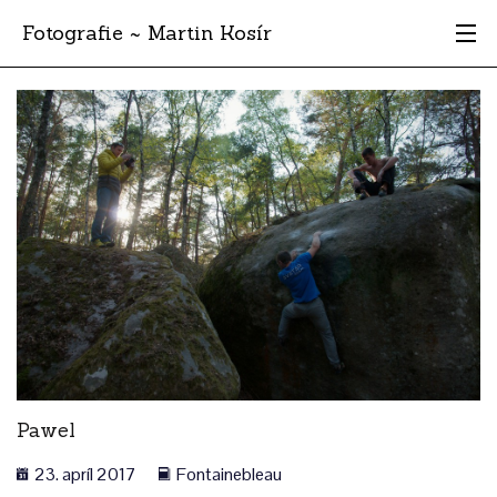
Fotografie ~ Martin Kosír
Moje obľúbené
Albumy
Miesta
Archív
Vyhľadávanie
Pawel
23. apríl 2017
Fontainebleau