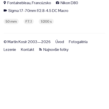
Fontainebleau, Francúzsko
Nikon D80
Sigma 17-70mm f/2.8-4.5 DC Macro
50 mm
F7,1
1/200 s
© Martin Kosír 2003—2026
Úvod
Fotogaléria
Lezenie
Kontakt
Najnovšie fotky