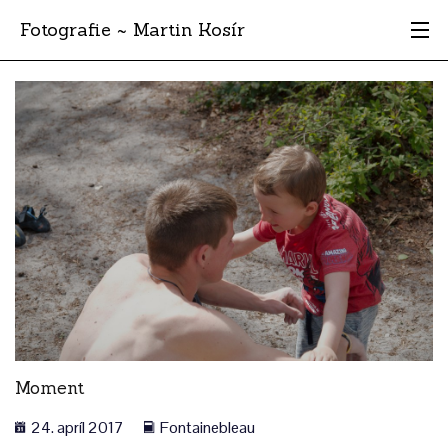
Fotografie ~ Martin Kosír
Moje obľúbené
Albumy
Miesta
Archív
Vyhľadávanie
Moment
24. apríl 2017
Fontainebleau