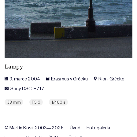
Lampy
9. marec 2004
Erasmus v Grécku
Rion, Grécko
Sony DSC-F717
38 mm
F5,6
1/400 s
© Martin Kosír 2003—2026
Úvod
Fotogaléria