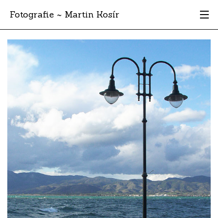
Fotografie ~ Martin Kosír
Moje obľúbené
Albumy
Miesta
Archív
Vyhľadávanie