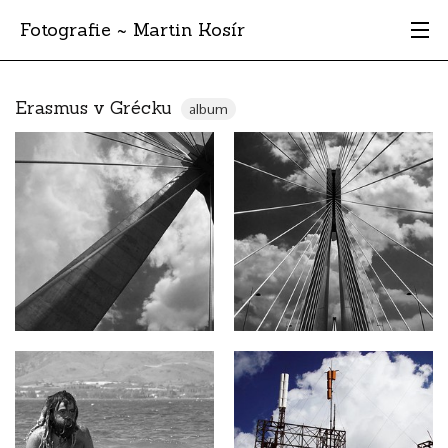
Fotografie ~ Martin Kosír
Moje obľúbené
Erasmus v Grécku
album
Albumy
Miesta
Archív
Vyhľadávanie