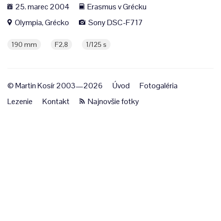
25. marec 2004
Erasmus v Grécku
Olympia, Grécko
Sony DSC-F717
190 mm
F2,8
1/125 s
© Martin Kosír 2003—2026
Úvod
Fotogaléria
Lezenie
Kontakt
Najnovšie fotky