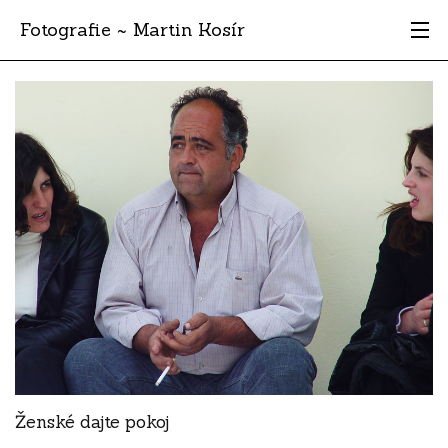
Fotografie ~ Martin Kosír
Moje obľúbené
Albumy
Miesta
Archív
Vyhľadávanie
Ženské dajte pokoj