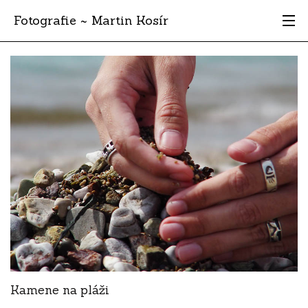
Fotografie ~ Martin Kosír
Moje obľúbené
Albumy
Miesta
Archív
Vyhľadávanie
Kamene na pláži