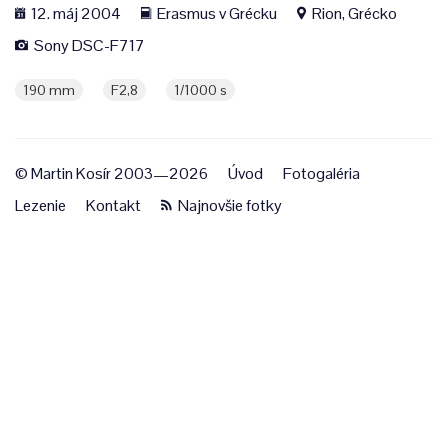
12. máj 2004
Erasmus v Grécku
Rion, Grécko
Sony DSC-F717
190 mm
F2,8
1/1000 s
© Martin Kosír 2003—2026
Úvod
Fotogaléria
Lezenie
Kontakt
Najnovšie fotky