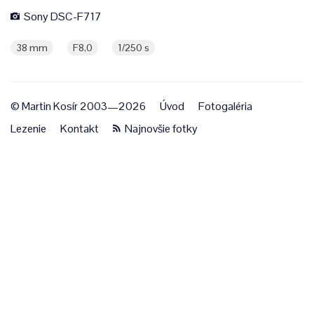
Sony DSC-F717
38 mm
F8,0
1/250 s
© Martin Kosír 2003—2026
Úvod
Fotogaléria
Lezenie
Kontakt
Najnovšie fotky