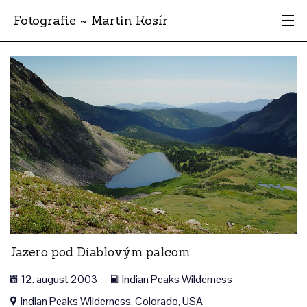
Fotografie ~ Martin Kosír
Moje obľúbené
Albumy
Miesta
Archív
Vyhľadávanie
Jazero pod Diablovým palcom
12. august 2003
Indian Peaks Wilderness
Indian Peaks Wilderness, Colorado, USA