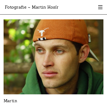
Fotografie ~ Martin Kosír
Moje obľúbené
Albumy
Miesta
Archív
Vyhľadávanie
Martin