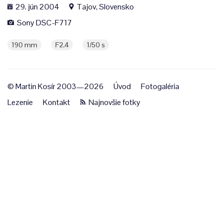
29. jún 2004
Tajov, Slovensko
Sony DSC-F717
190 mm
F2,4
1/50 s
© Martin Kosír 2003—2026
Úvod
Fotogaléria
Lezenie
Kontakt
Najnovšie fotky