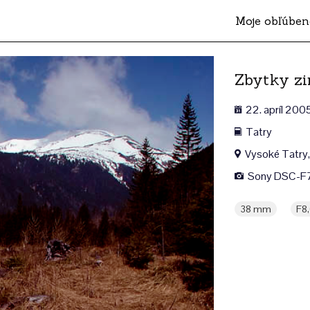
Moje obľúben
Zbytky z
22. apríl 200
Tatry
Vysoké Tatry,
Sony DSC-F
38 mm
F8