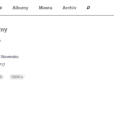
é
Albumy
Miesta
Archív
imy
5
 Slovensko
717
,0
1/200 s