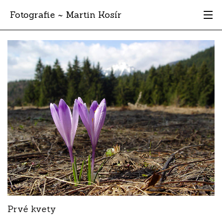
Fotografie ~ Martin Kosír
Moje obľúbené
Albumy
Miesta
Archív
Vyhľadávanie
Prvé kvety