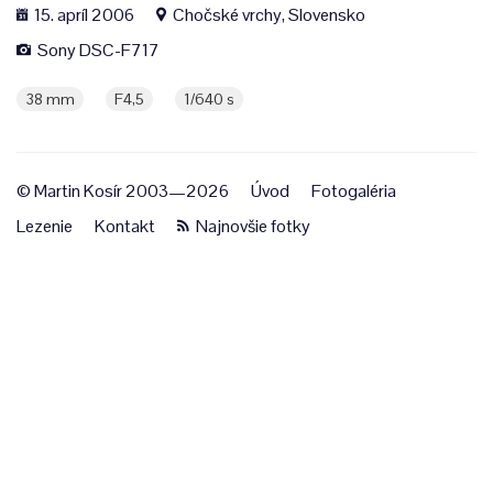
15. apríl 2006
Chočské vrchy, Slovensko
Sony DSC-F717
38 mm
F4,5
1/640 s
© Martin Kosír 2003—2026
Úvod
Fotogaléria
Lezenie
Kontakt
Najnovšie fotky