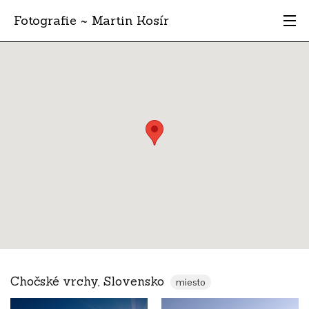
Fotografie ~ Martin Kosír
Moje obľúbené
Albumy
Miesta
Archív
Vyhľadávanie
Chočské vrchy, Slovensko
miesto