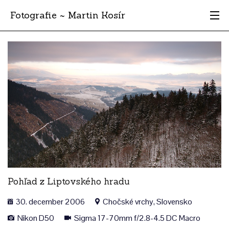
Fotografie ~ Martin Kosír
Moje obľúbené
Albumy
Miesta
Archív
Vyhľadávanie
Pohľad z Liptovského hradu
30. december 2006
Chočské vrchy, Slovensko
Nikon D50
Sigma 17-70mm f/2.8-4.5 DC Macro