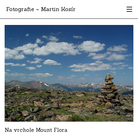
Fotografie ~ Martin Kosír
Moje obľúbené
Albumy
Miesta
Archív
Vyhľadávanie
Na vrchole Mount Flora