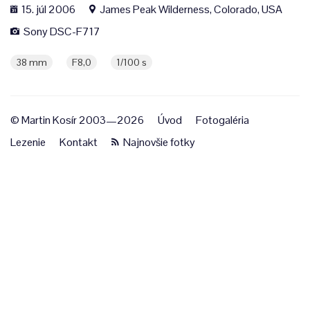
15. júl 2006
James Peak Wilderness, Colorado, USA
Sony DSC-F717
38 mm
F8,0
1/100 s
© Martin Kosír 2003—2026
Úvod
Fotogaléria
Lezenie
Kontakt
Najnovšie fotky