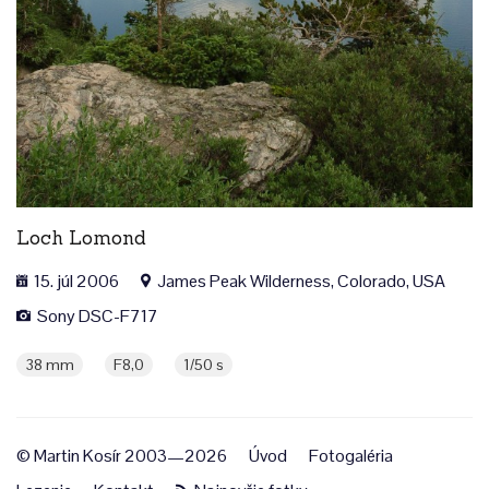
Loch Lomond
15. júl 2006
James Peak Wilderness, Colorado, USA
Sony DSC-F717
38 mm
F8,0
1/50 s
© Martin Kosír 2003—2026
Úvod
Fotogaléria