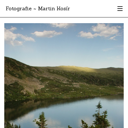
Fotografie ~ Martin Kosír
Moje obľúbené
Albumy
Miesta
Archív
Vyhľadávanie