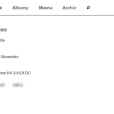
é
Albumy
Miesta
Archív
eso
006
 Slovensko
mm f/4-5.6 EX DC
0,0
1/25 s