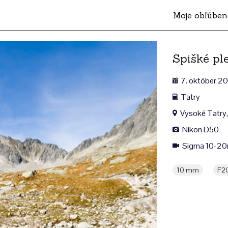
Moje obľúben
Spišké pl
7. október 2
Tatry
Vysoké Tatry,
Nikon D50
Sigma 10-20
10 mm
F2