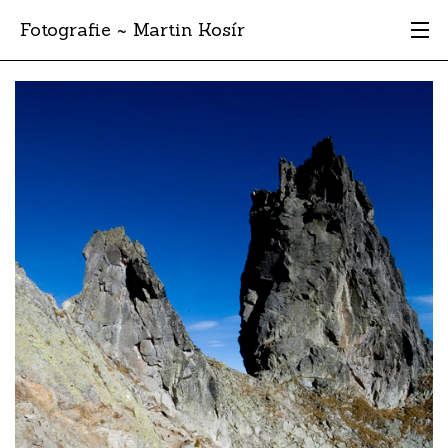
Fotografie ~ Martin Kosír
Moje obľúbené
Albumy
Miesta
Archív
Vyhľadávanie