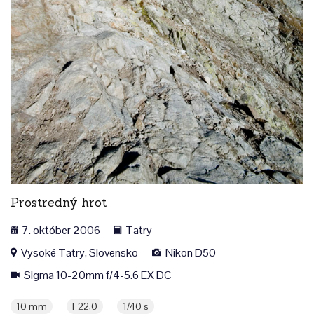
Prostredný hrot
7. október 2006
Tatry
Vysoké Tatry, Slovensko
Nikon D50
Sigma 10-20mm f/4-5.6 EX DC
10 mm
F22,0
1/40 s