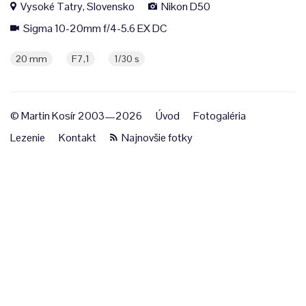
Vysoké Tatry, Slovensko
Nikon D50
Sigma 10-20mm f/4-5.6 EX DC
20 mm
F7,1
1/30 s
© Martin Kosír 2003—2026
Úvod
Fotogaléria
Lezenie
Kontakt
Najnovšie fotky