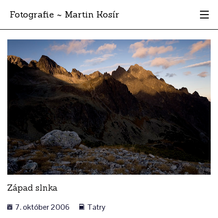
Fotografie ~ Martin Kosír
Moje obľúbené
Albumy
Miesta
Archív
Vyhľadávanie
Západ slnka
7. október 2006
Tatry