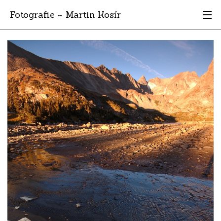
Fotografie ~ Martin Kosír
Moje obľúbené
Albumy
Miesta
Archív
Vyhľadávanie