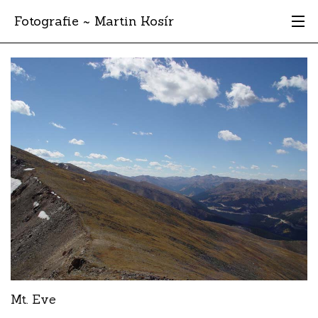
Fotografie ~ Martin Kosír
Moje obľúbené
Albumy
Miesta
Archív
Vyhľadávanie
Mt. Eve