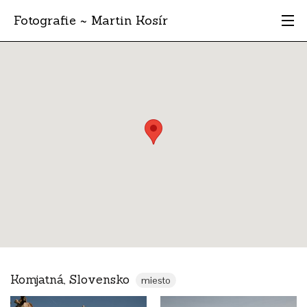
Fotografie ~ Martin Kosír
Moje obľúbené
Albumy
Miesta
Archív
Vyhľadávanie
Komjatná, Slovensko
miesto