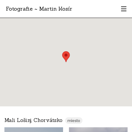
Fotografie ~ Martin Kosír
Moje obľúbené
Albumy
Miesta
Archív
Vyhľadávanie
Mali Lošinj, Chorvátsko
miesto