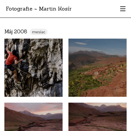
Fotografie ~ Martin Kosír
Moje obľúbené
Máj 2008
mesiac
Albumy
Miesta
Archív
Vyhľadávanie