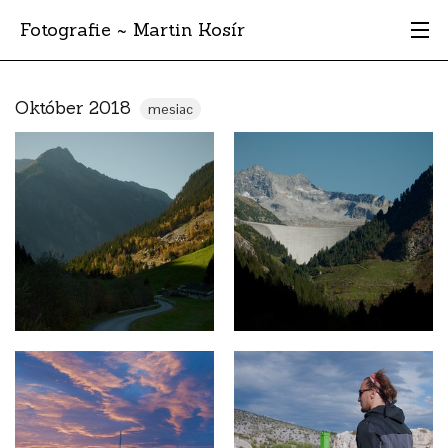
Fotografie ~ Martin Kosír
Moje obľúbené
Október 2018
mesiac
Albumy
Miesta
Archív
Vyhľadávanie