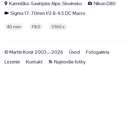
Kamniško-Savinjske Alpe, Slovinsko
Nikon D80
Sigma 17-70mm f/2.8-4.5 DC Macro
40 mm
F8,0
1/160 s
© Martin Kosír 2003—2026
Úvod
Fotogaléria
Lezenie
Kontakt
Najnovšie fotky