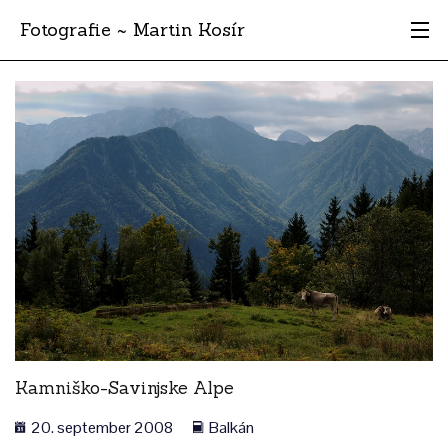
Fotografie ~ Martin Kosír
Moje obľúbené
Albumy
Miesta
Archív
Vyhľadávanie
Kamniško-Savinjske Alpe
20. september 2008
Balkán