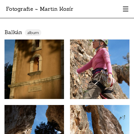
Fotografie ~ Martin Kosír
Moje obľúbené
Balkán
album
Albumy
Miesta
Archív
Vyhľadávanie