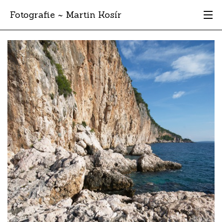
Fotografie ~ Martin Kosír
Moje obľúbené
Albumy
Miesta
Archív
Vyhľadávanie