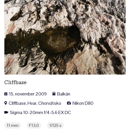
Cliffbase
15. november 2009
Balkán
Cliffbase, Hvar, Chorvátsko
Nikon D80
Sigma 10-20mm f/4-5.6 EX DC
11 mm
F13,0
1/125 s