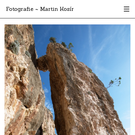
Fotografie ~ Martin Kosír
Moje obľúbené
Albumy
Miesta
Archív
Vyhľadávanie