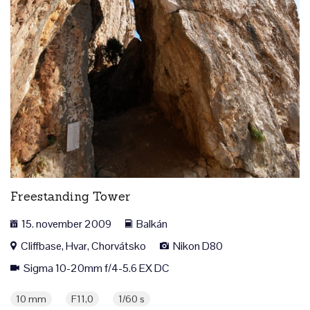
Freestanding Tower
15. november 2009
Balkán
Cliffbase, Hvar, Chorvátsko
Nikon D80
Sigma 10-20mm f/4-5.6 EX DC
10 mm
F11,0
1/60 s