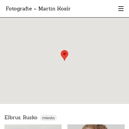
Fotografie ~ Martin Kosír
Moje obľúbené
Albumy
Miesta
Archív
Vyhľadávanie
Elbrus, Rusko
miesto