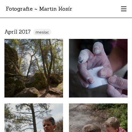
Fotografie ~ Martin Kosír
Moje obľúbené
Apríl 2017
mesiac
Albumy
Miesta
Archív
Vyhľadávanie