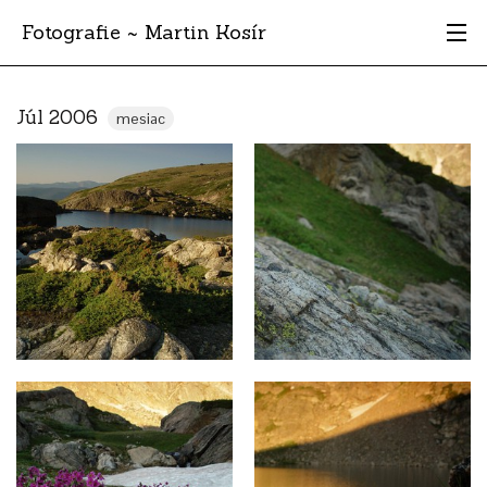
Fotografie ~ Martin Kosír
Moje obľúbené
Júl 2006
mesiac
Albumy
Miesta
Archív
Vyhľadávanie